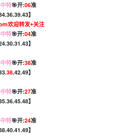
码中特
🎯开:
06
准
.34.36.39.43】
com欢迎转发+关注
码中特
🎯开:
04
准
.24.30.31.43】
码中特
🎯开:
38
准
33.
38
.42.49】
码中特
🎯开:
27
准
.35.36.45.48】
码中特
🎯开:
24
准
.38.40.41.49】