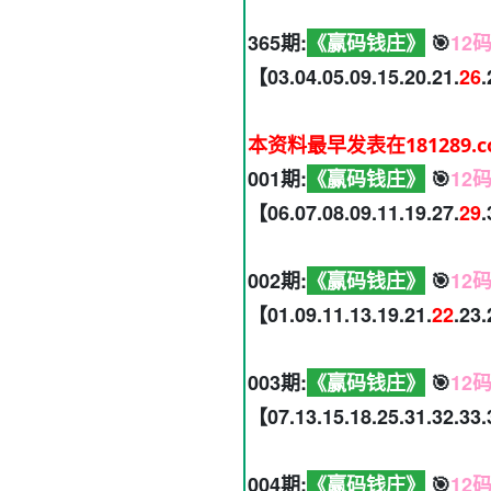
365期:
《赢码钱庄》
🎯
12
【03.04.05.09.15.20.21.
26
本资料最早发表在181289.
001期:
《赢码钱庄》
🎯
12
【06.07.08.09.11.19.27.
29
002期:
《赢码钱庄》
🎯
12
【01.09.11.13.19.21.
22
.23
003期:
《赢码钱庄》
🎯
12
【07.13.15.18.25.31.32.33
004期:
《赢码钱庄》
🎯
12