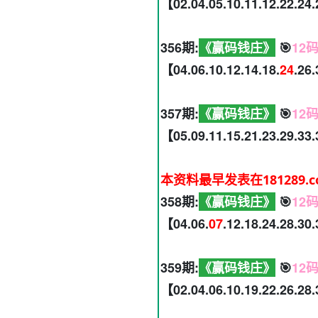
【02.04.05.10.11.12.22.24
356期:
《赢码钱庄》
🎯
12
【04.06.10.12.14.18.
24
.26
357期:
《赢码钱庄》
🎯
12
【05.09.11.15.21.23.29.33
本资料最早发表在181289.
358期:
《赢码钱庄》
🎯
12
【04.06.
07
.12.18.24.28.30
359期:
《赢码钱庄》
🎯
12
【02.04.06.10.19.22.26.28