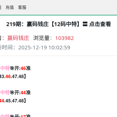
手论坛
则
充值
客服
219期：赢码钱庄【12码中特】〓 点击查看
者
：赢码钱庄
浏览量
：
103982
新时间
：
2025-12-19 10:02:59
码中特
🎯开:
46
准
43.
46
.47.48】
码中特
🎯开:
44
准
44
.45.47.48】
码中特
🎯开:
17
准