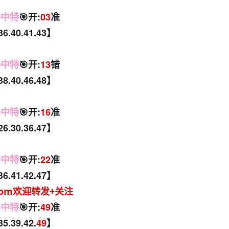
码中特
🎯开:
03
准
.36.40.41.43】
码中特
🎯开:
13
错
.38.40.46.48】
码中特
🎯开:
16
准
.26.30.36.47】
码中特
🎯开:
22
准
.36.41.42.47】
com欢迎转发+关注
码中特
🎯开:
49
准
35.39.42.
49
】