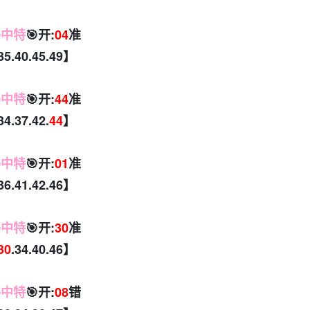
码中特
🎯开:
04
准
.35.40.45.49】
码中特
🎯开:
44
准
34.37.42.
44
】
码中特
🎯开:
01
准
.36.41.42.46】
码中特
🎯开:
30
准
30
.34.40.46】
码中特
🎯开:
08
错