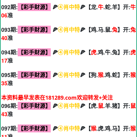
092期:
【彩手财源】
🍕
④肖中特
🍕【龙.
牛
.蛇.羊】开:
牛
06
准
093期:
【彩手财源】
🍕
④肖中特
🍕【鸡.马.鼠.
兔
】开:
兔
40
准
094期:
【彩手财源】
🍕
④肖中特
🍕【
虎
.鸡.牛.兔】开:
虎
17
准
095期:
【彩手财源】
🍕
④肖中特
🍕【狗.
猴
.鸡.蛇】开:
猴
35
准
本资料最早发表在181289.com欢迎转发+关注
096期:
【彩手财源】
🍕
④肖中特
🍕【虎.
鼠
.羊.猪】开:
鼠
43
准
097期:
【彩手财源】
🍕
④肖中特
🍕【
猴
.虎.鸡.马】开:
猴
11
准