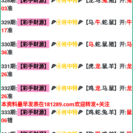
328期:
【彩手财源】
🍕
④肖中特
🍕【龙.马.
兔
.猪】开:
兔
03
准
329期:
【彩手财源】
🍕
④肖中特
🍕【马.
牛
.蛇.鼠】开:
牛
17
准
330期:
【彩手财源】
🍕
④肖中特
🍕【
马
.蛇.鼠.猪】开:
马
36
准
331期:
【彩手财源】
🍕
④肖中特
🍕【虎.
龙
.鼠.羊】开:
龙
26
准
332期:
【彩手财源】
🍕
④肖中特
🍕【鸡.
龙
.马.鼠】开:
龙
26
准
本资料最早发表在181289.com欢迎转发+关注
333期:
【彩手财源】
🍕
④肖中特
🍕【鸡.蛇.兔.羊】开:
鼠
06
错