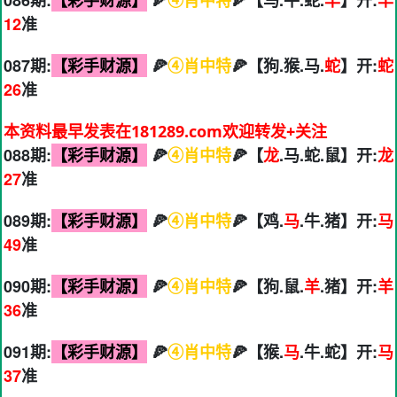
086期:
【彩手财源】
🍕
④肖中特
🍕【马.牛.蛇.
羊
】开:
羊
12
准
087期:
【彩手财源】
🍕
④肖中特
🍕【狗.猴.马.
蛇
】开:
蛇
26
准
本资料最早发表在181289.com欢迎转发+关注
088期:
【彩手财源】
🍕
④肖中特
🍕【
龙
.马.蛇.鼠】开:
龙
27
准
089期:
【彩手财源】
🍕
④肖中特
🍕【鸡.
马
.牛.猪】开:
马
49
准
090期:
【彩手财源】
🍕
④肖中特
🍕【狗.鼠.
羊
.猪】开:
羊
36
准
091期:
【彩手财源】
🍕
④肖中特
🍕【猴.
马
.牛.蛇】开:
马
37
准