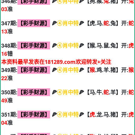
346期:
【彩手财源】
🍕
④肖中特
🍕【狗.猴.
兔
.猪】开:
兔
03
准
347期:
【彩手财源】
🍕
④肖中特
🍕【虎.马.
蛇
.兔】开:
蛇
13
准
348期:
【彩手财源】
🍕
④肖中特
🍕【猴.马.鼠.兔】开:
虎
16
错
本资料最早发表在181289.com欢迎转发+关注
349期:
【彩手财源】
🍕
④肖中特
🍕【
猴
.鸡.羊.猪】开:
猴
22
准
350期:
【彩手财源】
🍕
④肖中特
🍕【马.牛.
蛇
.羊】开:
蛇
49
准
351期:
【彩手财源】
🍕
④肖中特
🍕【
虎
.龙.马.猪】开:
虎
04
准