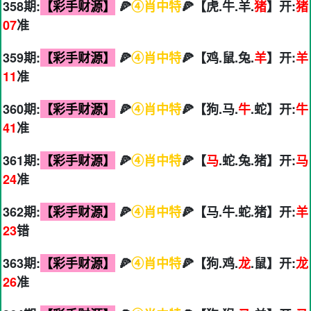
358期:
【彩手财源】
🍕
④肖中特
🍕【虎.牛.羊.
猪
】开:
猪
07
准
359期:
【彩手财源】
🍕
④肖中特
🍕【鸡.鼠.兔.
羊
】开:
羊
11
准
360期:
【彩手财源】
🍕
④肖中特
🍕【狗.马.
牛
.蛇】开:
牛
41
准
361期:
【彩手财源】
🍕
④肖中特
🍕【
马
.蛇.兔.猪】开:
马
24
准
362期:
【彩手财源】
🍕
④肖中特
🍕【马.牛.蛇.猪】开:
羊
23
错
363期:
【彩手财源】
🍕
④肖中特
🍕【狗.鸡.
龙
.鼠】开:
龙
26
准