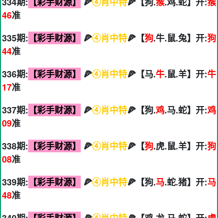
334期:
【彩手财源】
🍕
④肖中特
🍕【狗.
猴
.鸡.蛇】开:
猴
46
准
335期:
【彩手财源】
🍕
④肖中特
🍕【
狗
.牛.鼠.兔】开:
狗
44
准
336期:
【彩手财源】
🍕
④肖中特
🍕【马.
牛
.鼠.羊】开:
牛
17
准
337期:
【彩手财源】
🍕
④肖中特
🍕【狗.
鸡
.马.蛇】开:
鸡
09
准
338期:
【彩手财源】
🍕
④肖中特
🍕【
狗
.虎.鼠.羊】开:
狗
08
准
339期:
【彩手财源】
🍕
④肖中特
🍕【狗.
马
.蛇.猪】开:
马
48
准