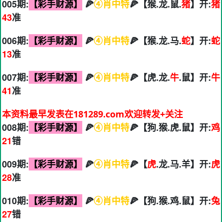
005期:
【彩手财源】
🍕
④肖中特
🍕【猴.龙.鼠.
猪
】开:
猪
43
准
006期:
【彩手财源】
🍕
④肖中特
🍕【猴.龙.马.
蛇
】开:
蛇
13
准
007期:
【彩手财源】
🍕
④肖中特
🍕【虎.龙.
牛
.鼠】开:
牛
41
准
本资料最早发表在181289.com欢迎转发+关注
008期:
【彩手财源】
🍕
④肖中特
🍕【狗.猴.虎.鼠】开:
鸡
21
错
009期:
【彩手财源】
🍕
④肖中特
🍕【
虎
.龙.马.羊】开:
虎
28
准
010期:
【彩手财源】
🍕
④肖中特
🍕【狗.猴.鸡.鼠】开:
兔
27
错