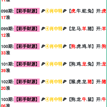
098期:
【彩手财源】
🍕
④肖中特
🍕【
虎
.牛.蛇.兔】开:
虎
17
准
099期:
【彩手财源】
🍕
④肖中特
🍕【龙.马.
羊
.猪】开:
羊
12
准
100期:
【彩手财源】
🍕
④肖中特
🍕【
狗
.虎.鸡.羊】开:
狗
33
准
101期:
【彩手财源】
🍕
④肖中特
🍕【狗.鸡.
龙
.兔】开:
龙
39
准
102期:
【彩手财源】
🍕
④肖中特
🍕【猴.虎.龙.
猪
】开:
猪
20
准
103期:
【彩手财源】
🍕
④肖中特
🍕【狗.龙.
牛
.鼠】开:
牛
06
准