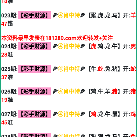
18
准
023期:
【彩手财源】
🍕
④肖中特
🍕【猴.虎.龙.马】开:
羊
47
错
本资料最早发表在181289.com欢迎转发+关注
024期:
【彩手财源】
🍕
④肖中特
🍕【
虎
.鸡.龙.牛】开:
虎
28
准
025期:
【彩手财源】
🍕
④肖中特
🍕【牛.
蛇
.兔.猪】开:
蛇
37
准
026期:
【彩手财源】
🍕
④肖中特
🍕【鸡.牛.羊.
猪
】开:
猪
19
准
027期:
【彩手财源】
🍕
④肖中特
🍕【
鸡
.龙.牛.鼠】开:
鸡
45
准
028期:
【彩手财源】
🍕
④肖中特
🍕【狗.猴.龙.马】开:
兔