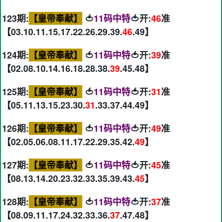
123期:
【皇帝奉献】
🍅
11码中特
🍅开:
46
准
【03.10.11.15.17.22.26.29.39.
46
.49】
124期:
【皇帝奉献】
🍅
11码中特
🍅开:
39
准
【02.08.10.14.16.18.28.38.
39
.45.48】
125期:
【皇帝奉献】
🍅
11码中特
🍅开:
31
准
【05.11.13.15.23.30.
31
.33.37.44.49】
126期:
【皇帝奉献】
🍅
11码中特
🍅开:
49
准
【02.05.06.08.11.17.22.29.35.42.
49
】
127期:
【皇帝奉献】
🍅
11码中特
🍅开:
45
准
【08.13.14.20.23.32.33.35.39.43.
45
】
128期:
【皇帝奉献】
🍅
11码中特
🍅开:
37
准
【08.09.11.17.24.32.33.36.
37
.47.48】