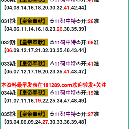
【04.08.14.16.18.20.30.32.
41
.42.44】
031期:
【皇帝奉献】
🍅
11码中特
🍅开:
26
准
【04.06.11.14.16.18.23.
26
.30.35.39】
032期:
【皇帝奉献】
🍅
11码中特
🍅开:
06
准
【
06
.09.12.17.21.32.33.35.40.43.44】
033期:
【皇帝奉献】
🍅
11码中特
🍅开:
41
准
【05.07.12.17.19.20.23.35.
41
.43.47】
本资料最早发表在181289.com欢迎转发+关注
034期:
【皇帝奉献】
🍅
11码中特
🍅开:
19
准
【01.07.11.16.
19
.22.25.34.47.48.49】
035期:
【皇帝奉献】
🍅
11码中特
🍅开:
27
准
【03.04.06.09.24.
27
.30.33.36.39.48】