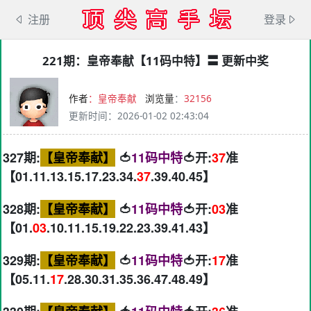
注册
登录
221期：皇帝奉献【11码中特】〓 更新中奖
作者
：皇帝奉献
浏览量
：
32156
更新时间
：
2026-01-02 02:43:04
327期:
【皇帝奉献】
🍅
11码中特
🍅开:
37
准
【01.11.13.15.17.23.34.
37
.39.40.45】
328期:
【皇帝奉献】
🍅
11码中特
🍅开:
03
准
【01.
03
.10.11.15.19.22.23.39.41.43】
329期:
【皇帝奉献】
🍅
11码中特
🍅开:
17
准
【05.11.
17
.28.30.31.35.36.47.48.49】