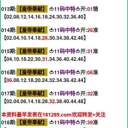
013期:
【皇帝奉献】
🍅
11码中特
🍅开:
01
错
【02.08.12.14.16.18.24.30.32.36.40】
014期:
【皇帝奉献】
🍅
11码中特
🍅开:
26
准
【02.04.10.14.18.
26
.30.34.38.42.46】
015期:
【皇帝奉献】
🍅
11码中特
🍅开:
31
准
【04.10.18.22.30.
31
.34.36.40.42.46】
016期:
【皇帝奉献】
🍅
11码中特
🍅开:
06
准
【
06
.08.12.18.20.24.32.34.36.42.44】
017期:
【皇帝奉献】
🍅
11码中特
🍅开:
32
准
【02.04.06.14.18.28.
32
.38.40.44.48】
本资料最早发表在181289.com欢迎转发+关注
018期:
【皇帝奉献】
🍅
11码中特
🍅开:
39
准