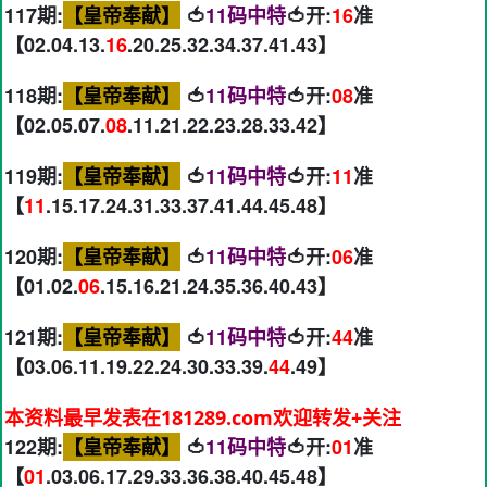
117期:
【皇帝奉献】
🍅
11码中特
🍅开:
16
准
【02.04.13.
16
.20.25.32.34.37.41.43】
118期:
【皇帝奉献】
🍅
11码中特
🍅开:
08
准
【02.05.07.
08
.11.21.22.23.28.33.42】
119期:
【皇帝奉献】
🍅
11码中特
🍅开:
11
准
【
11
.15.17.24.31.33.37.41.44.45.48】
120期:
【皇帝奉献】
🍅
11码中特
🍅开:
06
准
【01.02.
06
.15.16.21.24.35.36.40.43】
121期:
【皇帝奉献】
🍅
11码中特
🍅开:
44
准
【03.06.11.19.22.24.30.33.39.
44
.49】
本资料最早发表在181289.com欢迎转发+关注
122期:
【皇帝奉献】
🍅
11码中特
🍅开:
01
准
【
01
.03.06.17.29.33.36.38.40.45.48】