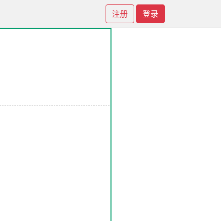
注册
登录