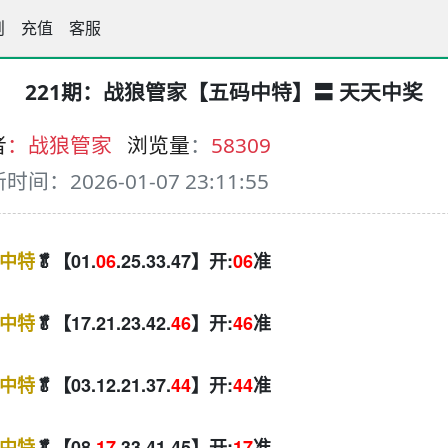
手论坛
则
充值
客服
221期：战狼管家【五码中特】〓 天天中奖
者
：战狼管家
浏览量
：
58309
新时间
：
2026-01-07 23:11:55
中特
🥬【01.
06
.25.33.47】开:
06
准
中特
🥬【17.21.23.42.
46
】开:
46
准
中特
🥬【03.12.21.37.
44
】开:
44
准
中特
🥬【08.
17
.33.41.45】开:
17
准