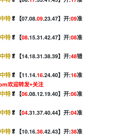
中特
🥬【07.08.
09
.23.47】开:
09
准
中特
🥬【
08
.15.31.42.47】开:
08
准
中特
🥬【14.18.31.38.39】开:
48
错
中特
🥬【11.14.
16
.24.40】开:
16
准
com欢迎转发+关注
中特
🥬【
06
.08.12.19.40】开:
06
准
中特
🥬【
04
.31.37.40.44】开:
04
准
中特
🥬【10.16.
38
.42.43】开:
38
准