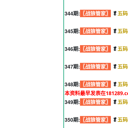
344期:
〖战狼管家〗
🥬
五码
345期:
〖战狼管家〗
🥬
五码
346期:
〖战狼管家〗
🥬
五码
347期:
〖战狼管家〗
🥬
五码
348期:
〖战狼管家〗
🥬
五码
本资料最早发表在181289.
349期:
〖战狼管家〗
🥬
五码
350期:
〖战狼管家〗
🥬
五码