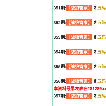
351期:
〖战狼管家〗
🥬
五码
352期:
〖战狼管家〗
🥬
五码
353期:
〖战狼管家〗
🥬
五码
354期:
〖战狼管家〗
🥬
五码
355期:
〖战狼管家〗
🥬
五码
356期:
〖战狼管家〗
🥬
五码
本资料最早发表在181289.
357期:
〖战狼管家〗
🥬
五码