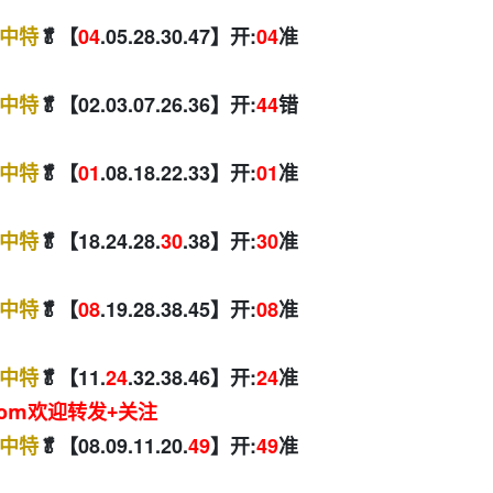
中特
🥬【
04
.05.28.30.47】开:
04
准
中特
🥬【02.03.07.26.36】开:
44
错
中特
🥬【
01
.08.18.22.33】开:
01
准
中特
🥬【18.24.28.
30
.38】开:
30
准
中特
🥬【
08
.19.28.38.45】开:
08
准
中特
🥬【11.
24
.32.38.46】开:
24
准
com欢迎转发+关注
中特
🥬【08.09.11.20.
49
】开:
49
准